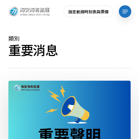
Skip
Menu
固定航線時刻表與票價
to
main
content
類別
重要消息
海
有
航
運
股
份
有