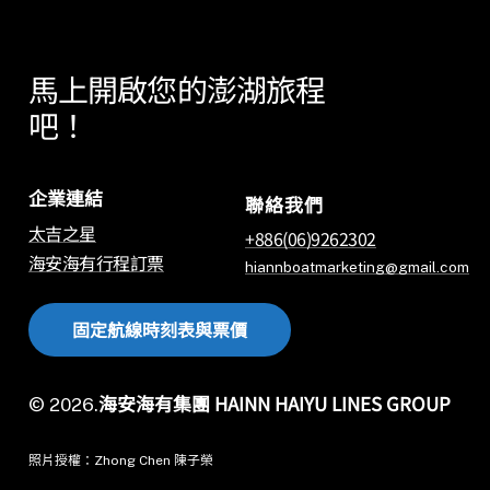
馬上開啟您的澎湖旅程
吧！
企業連結
聯絡我們
太吉之星
+886(06)9262302
海安海有行程訂票
hiannboatmarketing@gmail.com
固
定
航
線
時
刻
表
與
票
價
海安海有集團 HAINN HAIYU LINES GROUP
©
2026
.
照片授權：Zhong Chen 陳子榮