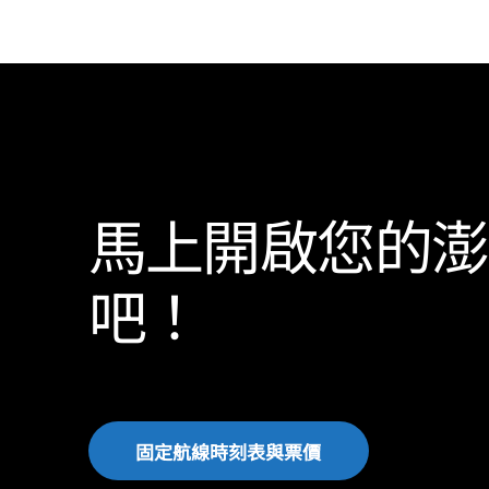
馬上開啟您的澎
吧！
固
定
航
線
時
刻
表
與
票
價