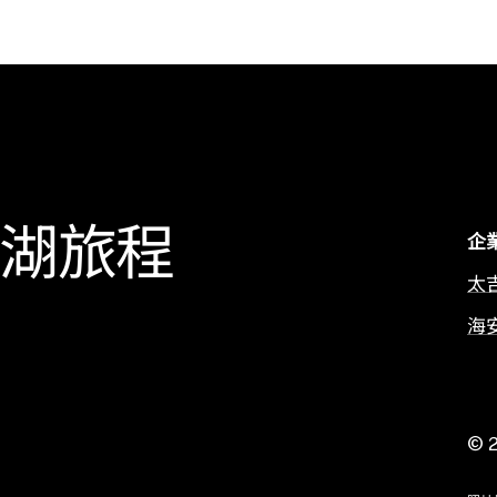
湖旅程
企
太
海
©