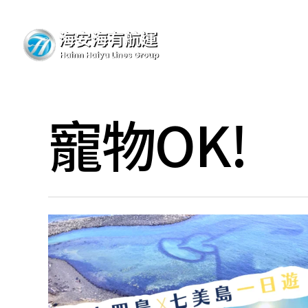
Skip
to
main
content
寵物OK!