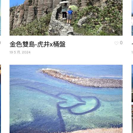
金色雙島-虎井x桶盤
0
0
19 5 月, 2024