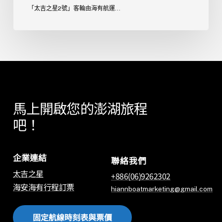
「太吉之星2號」客輪由海有航運...
馬上開啟您的澎湖旅程
吧！
企業連結
聯絡我們
太吉之星
+886(06)9262302
海安海有行程訂票
hiannboatmarketing@gmail.com
固
定
航
線
時
刻
表
與
票
價