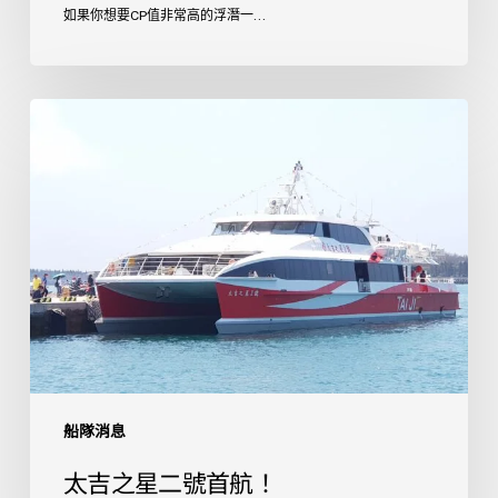
如果你想要CP值非常高的浮潛一...
太
吉
之
星
二
號
首
航！
船隊消息
太吉之星二號首航！