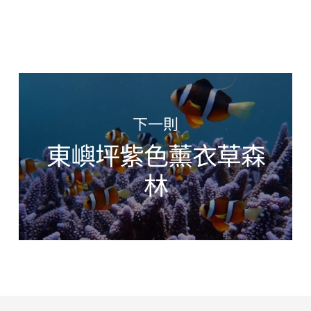
下一則
東嶼坪紫色薰衣草森
林