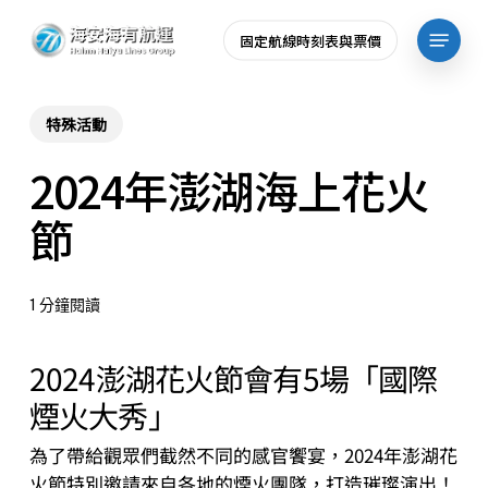
Skip
Menu
固定航線時刻表與票價
to
main
content
特殊活動
2024年澎湖海上花火
節
1 分鐘閱讀
2024澎湖花火節會有5場「國際
煙火大秀」
為了帶給觀眾們截然不同的感官饗宴，2024年澎湖花
火節特別邀請來自各地的煙火團隊，打造璀璨演出！