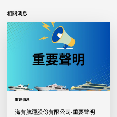
相關消息
海
有
航
運
股
份
有
限
公
司-
重
重要消息
要
聲
海有航運股份有限公司-重要聲明
明